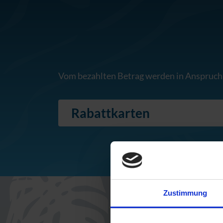
Vom bezahlten Betrag werden in Anspruc
Rabattkarten
Zustimmung