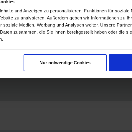
Cookies
Wohlfühl-Pakete
nhalte und Anzeigen zu personalisieren, Funktionen für soziale
Website zu analysieren. Außerdem geben wir Informationen zu I
r soziale Medien, Werbung und Analysen weiter. Unsere Partner
lfühl-Paketen werden Sie garantiert einen entspannten Ta
 Daten zusammen, die Sie ihnen bereitgestellt haben oder die s
n.
fenthalt
in unserer Saunalandschaft inklusive ein
Geträn
rson)
Nur notwendige Cookies