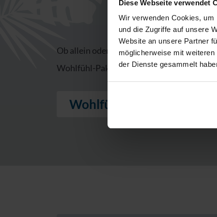
Diese Webseite verwendet 
Wir verwenden Cookies, um I
und die Zugriffe auf unsere 
Website an unsere Partner fü
Ob allein oder zu zweit – mit unseren Woh
möglicherweise mit weiteren
der Dienste gesammelt habe
Wohlfühl-Pakete beinhalten einen
Tagesau
Wohlfühl-Pakete (für 1 Pe