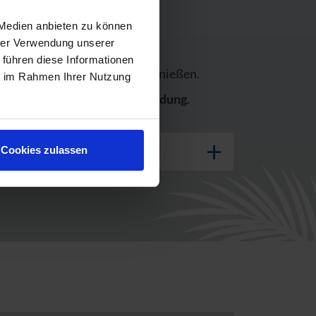
 Medien anbieten zu können
hrer Verwendung unserer
 führen diese Informationen
g in der TURM ErlebnisCity genießen.
ie im Rahmen Ihrer Nutzung
k
sowie eine
Wellness-Anwendung
.
Cookies zulassen