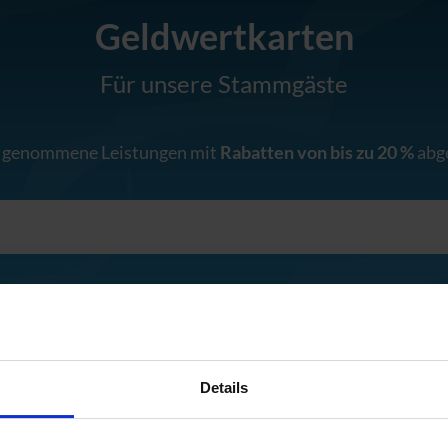
Geldwertkarten
Für unsere Stammgäste
h genommene Leistungen mit
Rabatten von bis zu 20 %
abg
Details