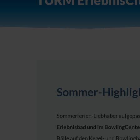
TURM ErlebnisCi
Sommer-Highlig
Sommerferien-Liebhaber aufgepas
Erlebnisbad und im BowlingCente
Bälle auf den Kegel- und Bowling