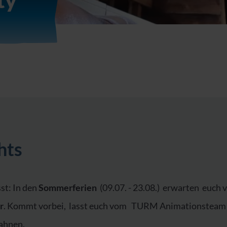
ty
hts
st: In den
Sommerferien
(09.07. - 23.08.)
erwarten euch 
r
. Kommt vorbei, lasst euch vom TURM Animationsteam 
bahnen.