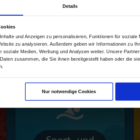
Details
Cookies
Mehr als ein Erlebnis
nhalte und Anzeigen zu personalisieren, Funktionen für soziale
Website zu analysieren. Außerdem geben wir Informationen zu I
r soziale Medien, Werbung und Analysen weiter. Unsere Partner
für jeden Geschmack – entdecke unsere Erl
 Daten zusammen, die Sie ihnen bereitgestellt haben oder die s
n.
Nur notwendige Cookies
Sport- und