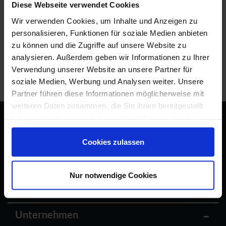
Diese Webseite verwendet Cookies
Bowling und Kegeln
Wir verwenden Cookies, um Inhalte und Anzeigen zu
personalisieren, Funktionen für soziale Medien anbieten
zu können und die Zugriffe auf unsere Website zu
Hallensport
analysieren. Außerdem geben wir Informationen zu Ihrer
Verwendung unserer Website an unsere Partner für
soziale Medien, Werbung und Analysen weiter. Unsere
Partner führen diese Informationen möglicherweise mit
weiteren Daten zusammen, die Sie ihnen bereitgestellt
haben oder die sie im Rahmen Ihrer Nutzung der Dienste
gesammelt haben.
Kontakt und Anfahrt
Cookies zulassen
Erlebnisbereiche
Nur notwendige Cookies
Service
Unternehmen